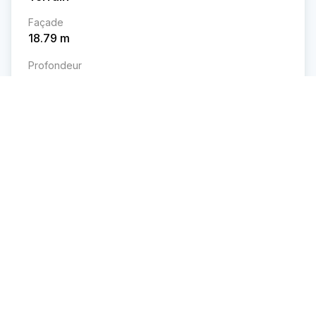
Façade
18.79
m
Profondeur
29.07
m
Superficie
546.4
m²
Caractéristiques et commodités
Détails des pièces