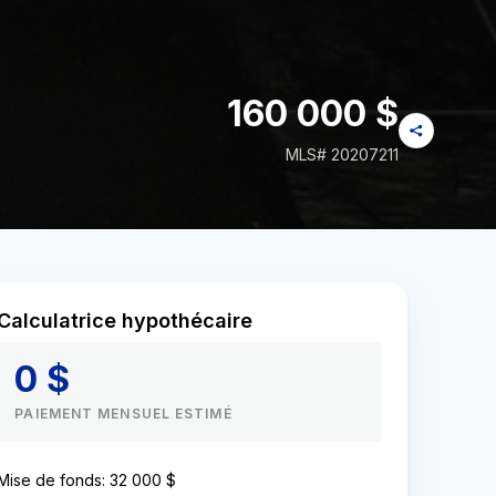
160 000 $
MLS#
20207211
Calculatrice hypothécaire
0 $
PAIEMENT MENSUEL ESTIMÉ
Mise de fonds
:
32 000 $