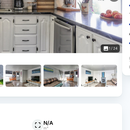
1
/
24
N/A
m²